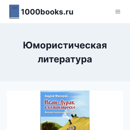
Перейти
1000books.ru
к
содержимому
Юмористическая
литература