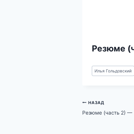
Резюме (ч
Метки
Илья Гольдовский
записи:
Навигация
НАЗАД
Резюме (часть 2) —
по
записям