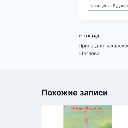
Метки
Франциска Вудвор
записи:
Навигация
НАЗАД
Принц для сахарско
по
Щеглова
записям
Похожие записи