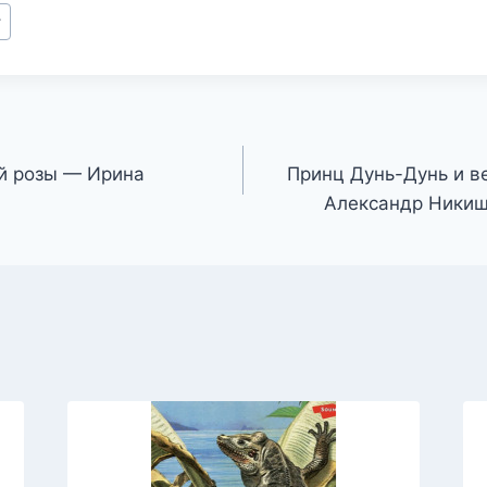
т
й розы — Ирина
Принц Дунь-Дунь и в
Александр Никиш