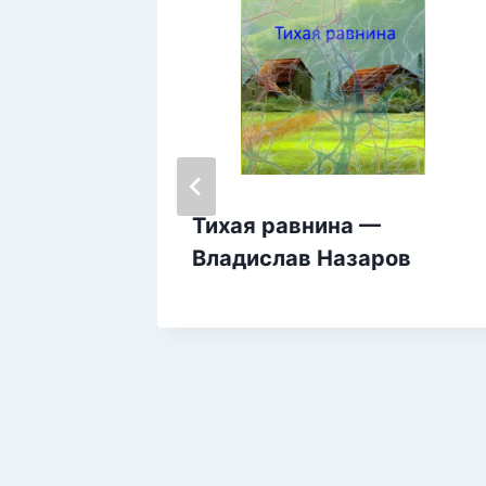
тва:
Тихая равнина —
щаться,
Владислав Назаров
ь —