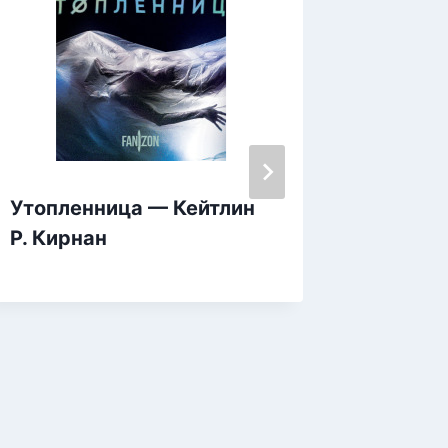
Утопленница — Кейтлин
Семь с
Р. Кирнан
— Алек
Алексе
Никола
Жуковс
Сомов