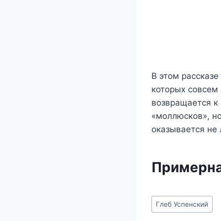
В этом рассказе
которых совсем 
возвращается к
«моллюсков», но
оказывается не
Примерна
Метки
Глеб Успенский
записи: