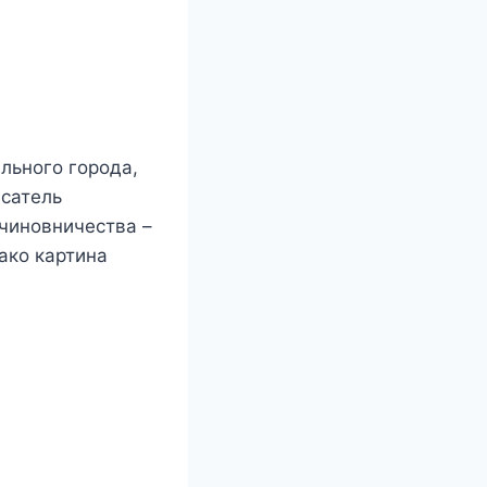
льного города,
исатель
чиновничества –
ако картина