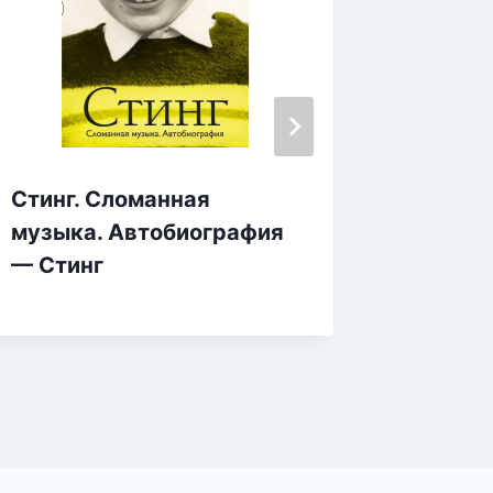
Стинг. Сломанная
Развед
музыка. Автобиография
Катрин
— Стинг