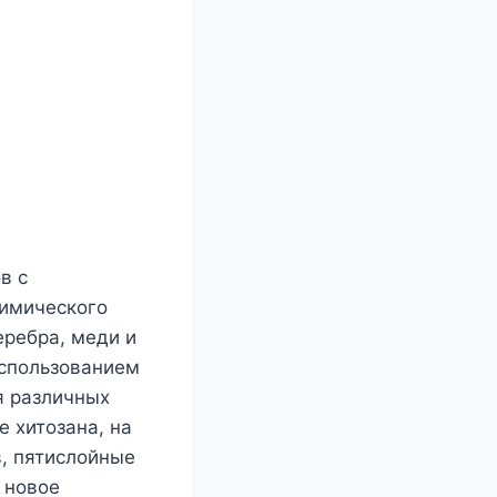
в с
химического
еребра, меди и
использованием
я различных
е хитозана, на
, пятислойные
 новое