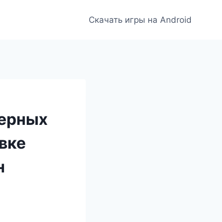
Скачать игры на Android
ерных
вке
н