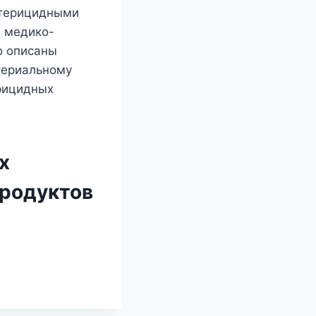
ктерицидными
ы медико-
о описаны
териальному
рицидных
х
продуктов