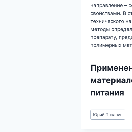
направление – 
свойствами. В 
технического на
методы определ
препарату, пре
полимерных мат
Применен
материал
питания
Метки
Юрий Почанин
записи: