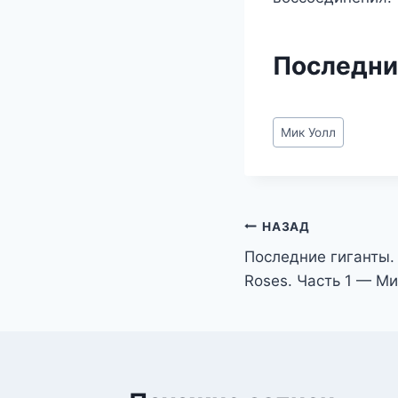
Последние
Метки
Мик Уолл
записи:
Навигация
НАЗАД
Последние гиганты.
по
Roses. Часть 1 — Ми
записям