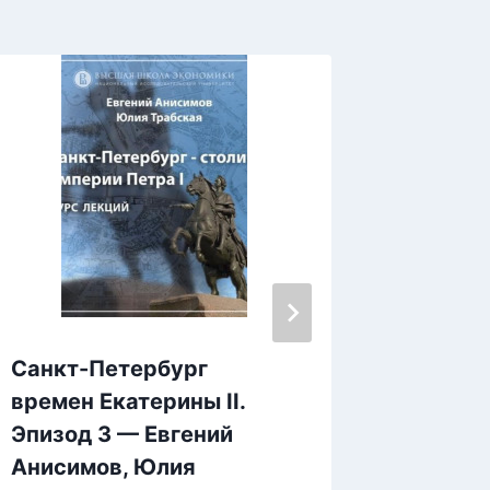
Санкт-Петербург
Страни
времен Екатерины II.
— Фёд
Эпизод 3 — Евгений
Анисимов, Юлия