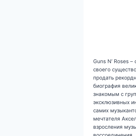
Guns N’ Roses –
своего существо
продать рекордн
биография вели
знакомым с груп
эксклюзивных ин
самих музыкант
мечтателя Аксел
взросления музы
воссоединения.