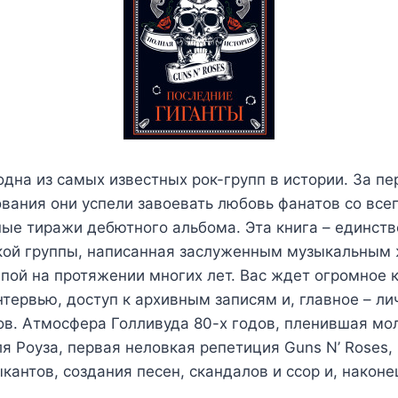
 одна из самых известных рок-групп в истории. За п
вания они успели завоевать любовь фанатов со все
ые тиражи дебютного альбома. Эта книга – единст
кой группы, написанная заслуженным музыкальным
пой на протяжении многих лет. Вас ждет огромное 
тервью, доступ к архивным записям и, главное – л
ов. Атмосфера Голливуда 80-х годов, пленившая мо
я Роуза, первая неловкая репетиция Guns N’ Roses,
кантов, создания песен, скандалов и ссор и, наконе