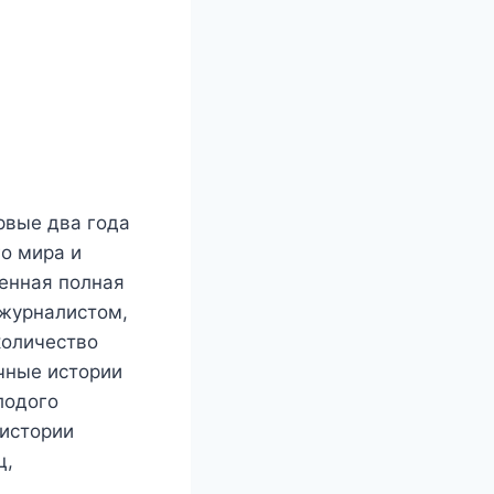
ервые два года
го мира и
венная полная
 журналистом,
количество
ичные истории
лодого
 истории
ц,