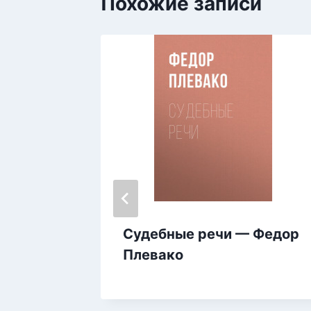
Похожие записи
Судебные речи — Федор
ец —
Плевако
а