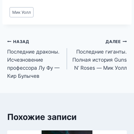
Метки
Мик Уолл
записи:
Навигация
НАЗАД
ДАЛЕЕ
Последние драконы.
Последние гиганты.
по
Исчезновение
Полная история Guns
записям
профессора Лу Фу —
N’ Roses — Мик Уолл
Кир Булычев
Похожие записи