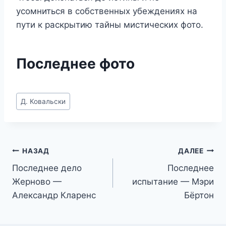
усомниться в собственных убеждениях на
пути к раскрытию тайны мистических фото.
Последнее фото
Метки
Д. Ковальски
записи:
Навигация
НАЗАД
ДАЛЕЕ
Последнее дело
Последнее
по
Жерново —
испытание — Мэри
записям
Александр Кларенс
Бёртон