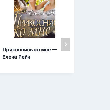
Прикоснись ко мне —
Саммар
Елена Рейн
«Мудр
беспок
научит
когда 
месте»
авторо