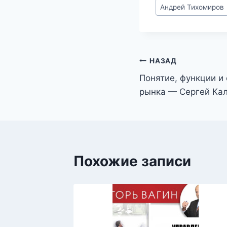
Метки
Андрей Тихомиров
записи:
Навигация
НАЗАД
Понятие, функции и
по
рынка — Сергей Ка
записям
Похожие записи