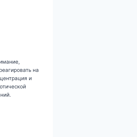
имание,
реагировать на
нцентрация и
нотической
ний.