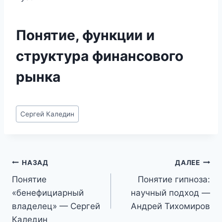
Понятие, функции и
структура финансового
рынка
Метки
Сергей Каледин
записи:
Навигация
НАЗАД
ДАЛЕЕ
Понятие
Понятие гипноза:
по
«бенефициарный
научный подход —
записям
владелец» — Сергей
Андрей Тихомиров
Каледин