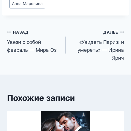
Метки
Анна Маренина
записи:
Навигация
НАЗАД
ДАЛЕЕ
Увези с собой
«Увидеть Париж и
по
февраль — Мира Оз
умереть» — Ирина
записям
Ярич
Похожие записи