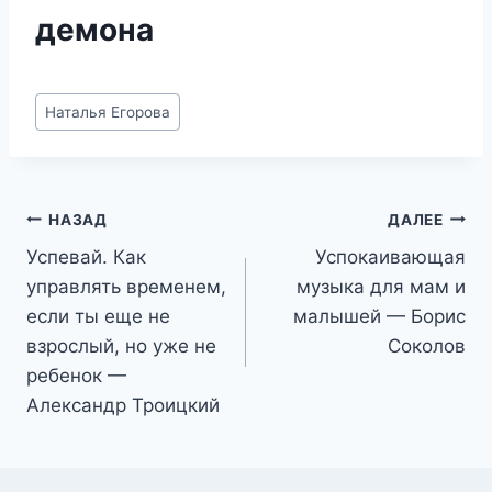
демона
Метки
Наталья Егорова
записи:
Навигация
НАЗАД
ДАЛЕЕ
Успевай. Как
Успокаивающая
по
управлять временем,
музыка для мам и
записям
если ты еще не
малышей — Борис
взрослый, но уже не
Соколов
ребенок —
Александр Троицкий