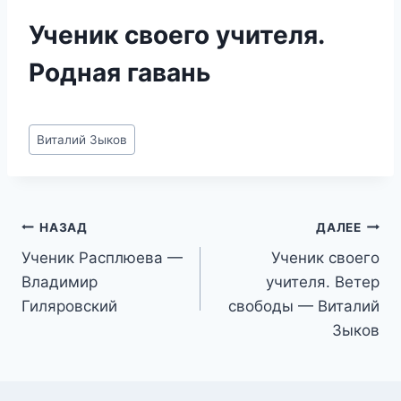
Ученик своего учителя.
Родная гавань
Метки
Виталий Зыков
записи:
Навигация
НАЗАД
ДАЛЕЕ
Ученик Расплюева —
Ученик своего
по
Владимир
учителя. Ветер
записям
Гиляровский
свободы — Виталий
Зыков