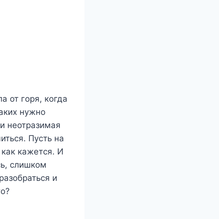
а от горя, когда
таких нужно
 и неотразимая
иться. Пусть на
 как кажется. И
сь, слишком
разобраться и
то?