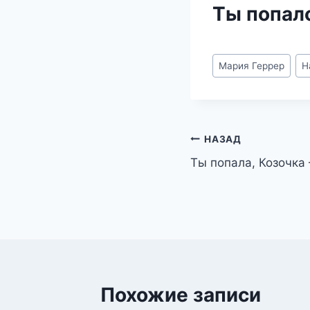
Ты попалс
Метки
Мария Геррер
Н
записи:
Навигация
НАЗАД
Ты попала, Козочка
по
записям
Похожие записи