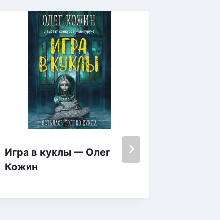
Игра в куклы — Олег
Попада
Кожин
— Тать