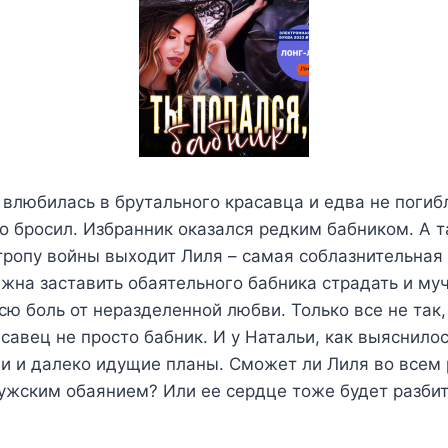
влюбилась в брутального красавца и едва не погибл
о бросил. Избранник оказался редким бабником. А 
тропу войны выходит Лиля – самая соблазнительная
жна заставить обаятельного бабника страдать и муч
сю боль от неразделенной любви. Только все не так,
савец не просто бабник. И у Натальи, как выяснило
и и далеко идущие планы. Сможет ли Лиля во всем 
ужским обаянием? Или ее сердце тоже будет разби