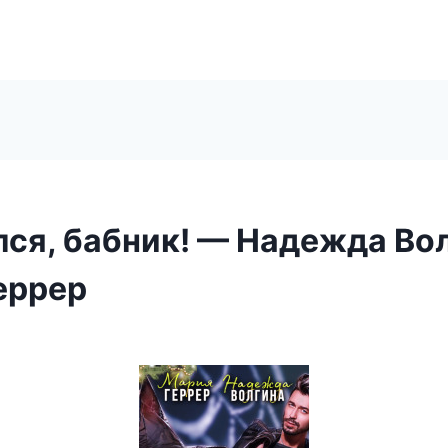
лся, бабник! — Надежда Вол
еррер