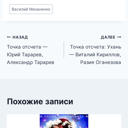
Метки
Василий Маханенко
записи:
Навигация
НАЗАД
ДАЛЕЕ
Точка отсчета —
Точка отсчета: Ухань
по
Юрий Тарарев,
— Виталий Кириллов,
записям
Александр Тарарев
Разия Оганезова
Похожие записи