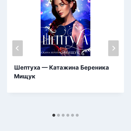
Шептуха — Катажина Береника
Мищук