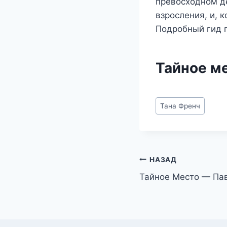
превосходном де
взросления, и, 
Подробный гид п
Тайное м
Метки
Тана Френч
записи:
Навигация
НАЗАД
Тайное Место — Па
по
записям