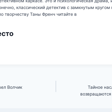
тективном каркасе. Это и психологическая драма, 
конечно, классический детектив с замкнутым кругом
о творчеству Таны Френч читайте в
есто
вел Волчик
Тайное нас
возвращаются 