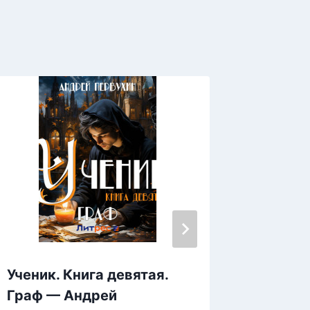
Ученик. Книга девятая.
Сестра
Граф — Андрей
Чулко