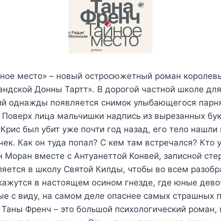
йное место» – новый остросюжетный роман королев
андской Донны Тартт». В дорогой частной школе для
ий однажды появляется снимок улыбающегося парня
 Поверх лица мальчишки надпись из вырезанных бу
Крис был убит уже почти год назад, его тело нашли
ек. Как он туда попал? С кем там встречался? Кто 
 Моран вместе с Антуанеттой Конвей, записной сте
ляется в школу Святой Килды, чтобы во всем разобр
кажутся в настоящем осином гнезде, где юные дево
ые с виду, на самом деле опаснее самых страшных 
 Таны Френч – это большой психологический роман,