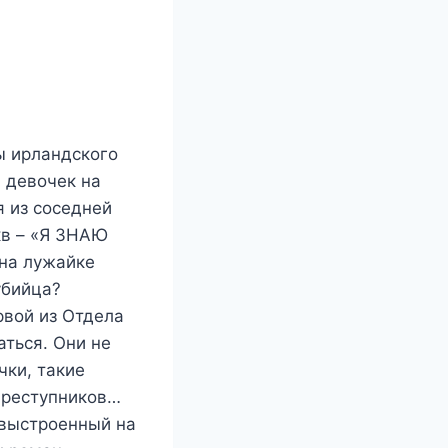
ы ирландского
 девочек на
 из соседней
кв – «Я ЗНАЮ
 на лужайке
убийца?
рвой из Отдела
аться. Они не
чки, такие
преступников…
 выстроенный на