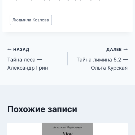
Метки
Людмила Козлова
записи:
Навигация
НАЗАД
ДАЛЕЕ
Тайна леса —
Тайна лимина 5.2 —
по
Александр Грин
Ольга Курская
записям
Похожие записи