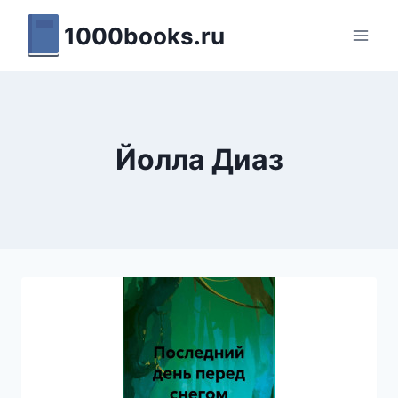
Перейти
1000books.ru
к
содержимому
Йолла Диаз