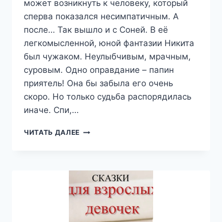
может возникнуть к человеку, который
сперва показался несимпатичным. А
после… Так вышло и с Соней. В её
легкомысленной, юной фантазии Никита
был чужаком. Неулыбчивым, мрачным,
суровым. Одно оправдание – папин
приятель! Она бы забыла его очень
скоро. Но только судьба распорядилась
иначе. Спи,…
СПИ,
ЧИТАТЬ ДАЛЕЕ
МОЯ
РАДОСТЬ.
ЧАСТЬ
1.
ВЕЧЕР
—
ВЕРОНИКА
КАРПЕНКО