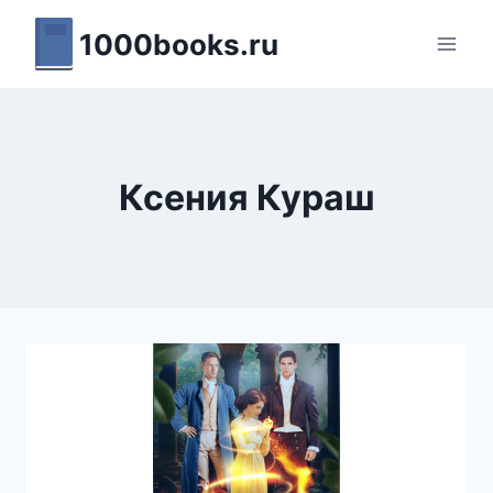
Перейти
1000books.ru
к
содержимому
Ксения Кураш