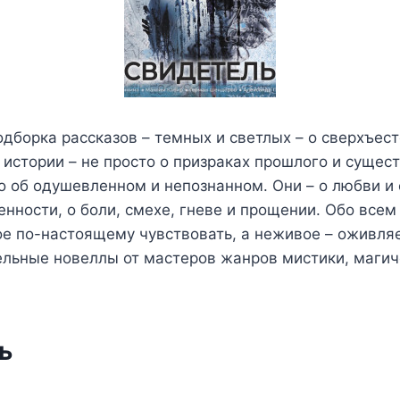
дборка рассказов – темных и светлых – о сверхъес
 истории – не просто о призраках прошлого и сущест
о об одушевленном и непознанном. Они – о любви и 
енности, о боли, смехе, гневе и прощении. Обо всем 
е по-настоящему чувствовать, а неживое – оживляе
ельные новеллы от мастеров жанров мистики, маги
ь