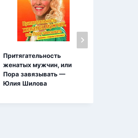
Притягательность
Рефре
женатых мужчин, или
органи
Пора завязывать —
как фа
Юлия Шилова
джунгл
Болмэн