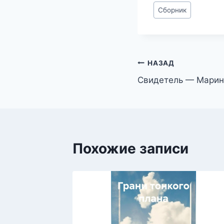
Метки
Сборник
записи:
Навигация
НАЗАД
Свидетель — Марин
по
записям
Похожие записи