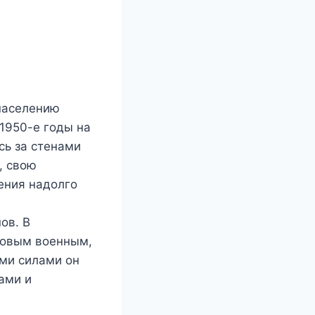
населению
 1950-е годы на
сь за стенами
, свою
ения надолго
ов. В
ровым военным,
еми силами он
ами и