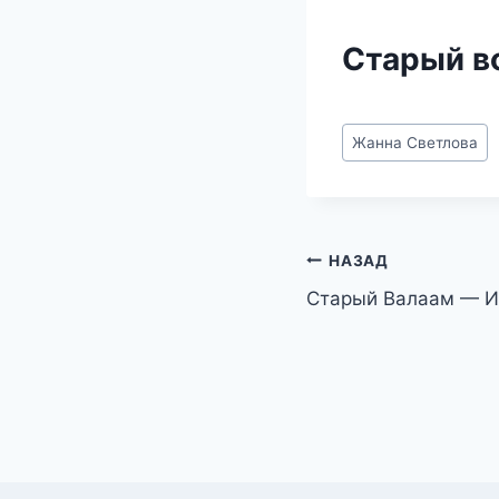
Старый в
Метки
Жанна Светлова
записи:
Навигация
НАЗАД
Старый Валаам — 
по
записям