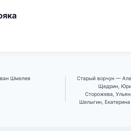
ояка
Иван Шмелев
Старый ворчун — Але
Щедрин, Юри
Сторожева, Ульян
Шелыгин, Екатерина