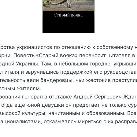
рства укронацистов по отношению к собственному 
рни. Повесть «Старый вояка» переносит читателя в
дной Украины. Там, в небольшом городке, укрывши
спиталя и заручившись поддержкой его руководства
тельность вели бандеровцы, чьи жестокие преступл
стным жителям.
вования генерал в отставке Андрей Сергеевич Ждан
тогда еще юной девушки он предстает не только су
высокой культуры, начитанным и образованным. Вс
националистами, отказываясь мириться с их расправ