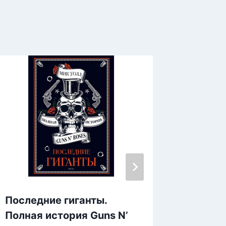
Последние гиганты.
Русско
Полная история Guns N’
Сергей