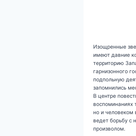
Изощренные зве
имеют давние ко
территорию Запа
гарнизонного го
подпольную дея
запомнились ме
В центре повест
воспоминаниях 
но и человеком 
ведет борьбу с 
произволом.