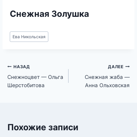
Снежная Золушка
Метки
Ева Никольская
записи:
Навигация
НАЗАД
ДАЛЕЕ
Снежноцвет — Ольга
Снежная жаба —
по
Шерстобитова
Анна Ольховская
записям
Похожие записи