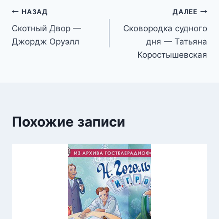
Навигация
НАЗАД
ДАЛЕЕ
Скотный Двор —
Сковородка судного
по
Джордж Оруэлл
дня — Татьяна
записям
Коростышевская
Похожие записи