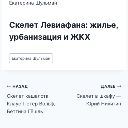
Екатерина Шульман
Скелет Левиафана: жилье,
урбанизация и ЖКХ
Метки
Екатерина Шульман
записи:
Навигация
НАЗАД
ДАЛЕЕ
Скелет кашалота —
Скелет в шкафу —
по
Клаус-Петер Вольф,
Юрий Никитин
записям
Беттина Гёшль