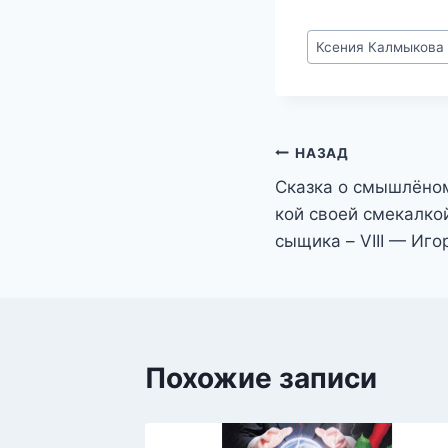
Метки
Ксения Калмыкова
записи:
Навигация
НАЗАД
Сказка о смышлёно
по
кой своей смекалко
записям
сыщика – VIII — Иг
Похожие записи