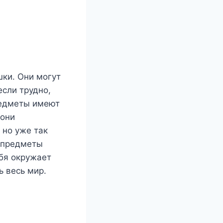
ки. Они могут
если трудно,
редметы имеют
 они
 но уже так
 предметы
ебя окружает
ь весь мир.