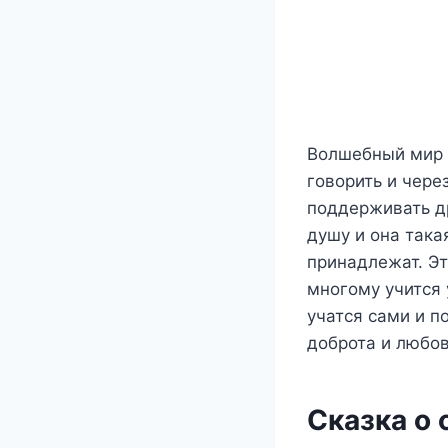
Волшебный мир 
говорить и через
поддерживать д
душу и она така
принадлежат. Эт
многому учится
учатся сами и п
доброта и любов
Сказка о