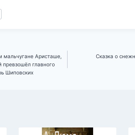
м мальчугане Аристаше,
Сказка о снеж
й превзошёл главного
орь Шиповских