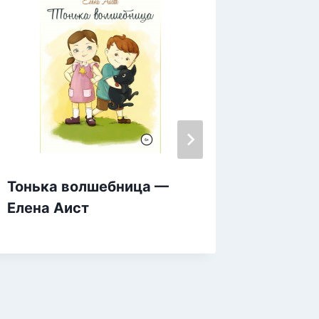
Тонька волшебница —
Тавыш 
Елена Аист
бүләге