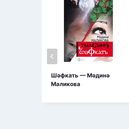
нка —
Шәфкать — Мәдинә
Маликова