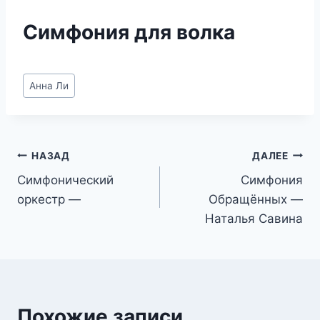
Симфония для волка
Метки
Анна Ли
записи:
Навигация
НАЗАД
ДАЛЕЕ
Симфонический
Симфония
по
оркестр —
Обращённых —
записям
Наталья Савина
Похожие записи