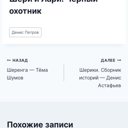
охотник
Метки
Денис Петров
записи:
Навигация
НАЗАД
ДАЛЕЕ
Шеренга — Тёма
Шерики. Сборник
по
Шумов
историй — Денис
записям
Астафьев
Похожие записи