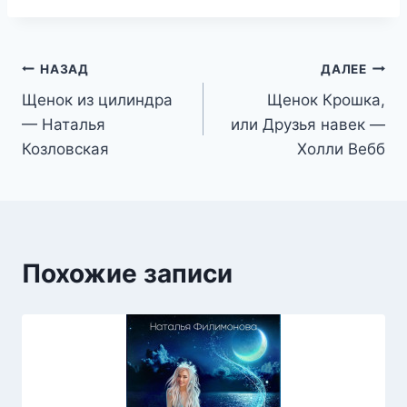
Навигация
НАЗАД
ДАЛЕЕ
Щенок из цилиндра
Щенок Крошка,
по
— Наталья
или Друзья навек —
записям
Козловская
Холли Вебб
Похожие записи