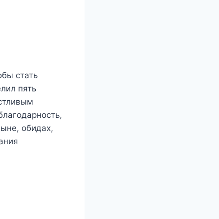
обы стать
елил пять
астливым
благодарность,
дыне, обидах,
вания