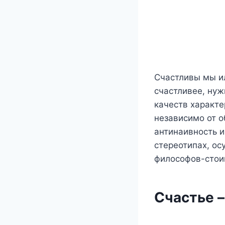
Счастливы мы ил
счастливее, нуж
качеств характе
независимо от о
антинаивность и
стереотипах, ос
философов-стоик
Счастье –