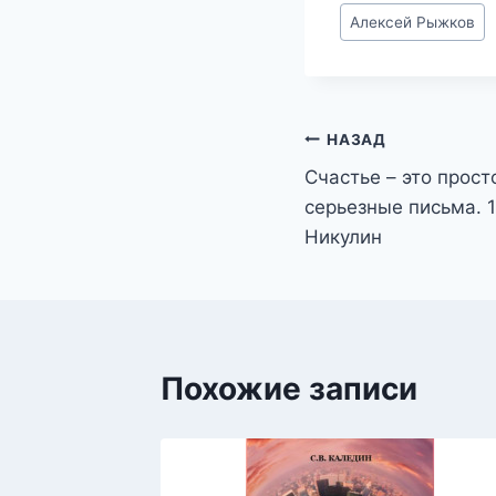
Метки
Алексей Рыжков
записи:
Навигация
НАЗАД
Счастье – это прост
по
серьезные письма.
записям
Никулин
Похожие записи