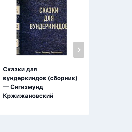
Сказки для
Гражда
вундеркиндов (сборник)
ли воз
— Сигизмунд
исход?
Кржижановский
Свани