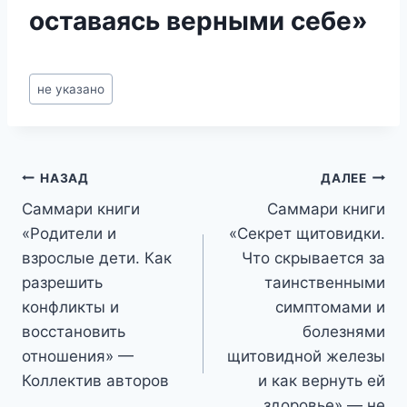
оставаясь верными себе»
Метки
не указано
записи:
Навигация
НАЗАД
ДАЛЕЕ
Саммари книги
Саммари книги
по
«Родители и
«Секрет щитовидки.
записям
взрослые дети. Как
Что скрывается за
разрешить
таинственными
конфликты и
симптомами и
восстановить
болезнями
отношения» —
щитовидной железы
Коллектив авторов
и как вернуть ей
здоровье» — не