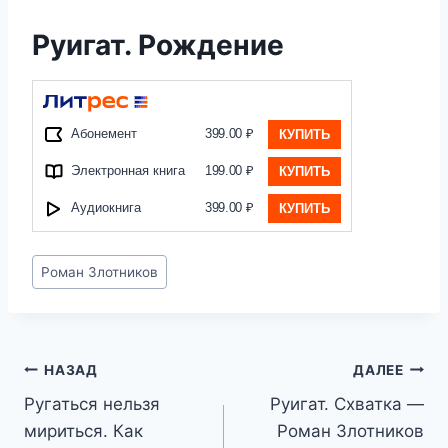
Руигат. Рождение
Абонемент
399.00 ₽
КУПИТЬ
Электронная книга
199.00 ₽
КУПИТЬ
Аудиокнига
399.00 ₽
КУПИТЬ
Метки
Роман Злотников
записи:
Навигация
НАЗАД
ДАЛЕЕ
Ругаться нельзя
Руигат. Схватка —
по
мириться. Как
Роман Злотников