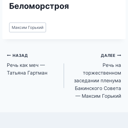
Беломорстроя
Метки
Максим Горький
записи:
Навигация
НАЗАД
ДАЛЕЕ
Речь как меч —
Речь на
по
Татьяна Гартман
торжественном
записям
заседании пленума
Бакинского Совета
— Максим Горький