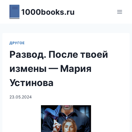
Перейти
1000books.ru
к
содержимому
ДРУГОЕ
Развод. После твоей
измены — Мария
Устинова
23.05.2024