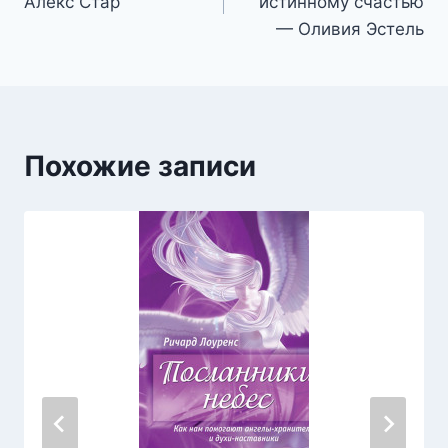
Алекс Стар
истинному счастью
записям
— Оливия Эстель
Похожие записи