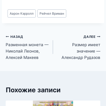
Метки
Аарон Кэрролл
Рейчел Вриман
записи:
Навигация
НАЗАД
ДАЛЕЕ
Разменная монета —
Размер имеет
по
Николай Леонов,
значение —
записям
Алексей Макеев
Александр Рудазов
Похожие записи