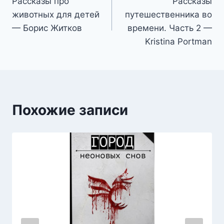
Рассказы про
Рассказы
по
животных для детей
путешественника во
записям
— Борис Житков
времени. Часть 2 —
Kristina Portman
Похожие записи