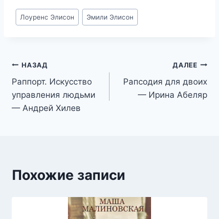
Метки
Лоуренс Элисон
Эмили Элисон
записи:
Навигация
НАЗАД
ДАЛЕЕ
Раппорт. Искусство
Рапсодия для двоих
по
управления людьми
— Ирина Абеляр
записям
— Андрей Хилев
Похожие записи