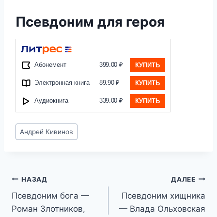
Псевдоним для героя
Абонемент
399.00 ₽
КУПИТЬ
Электронная книга
89.90 ₽
КУПИТЬ
Аудиокнига
339.00 ₽
КУПИТЬ
Метки
Андрей Кивинов
записи:
Навигация
НАЗАД
ДАЛЕЕ
Псевдоним бога —
Псевдоним хищника
по
Роман Злотников,
— Влада Ольховская