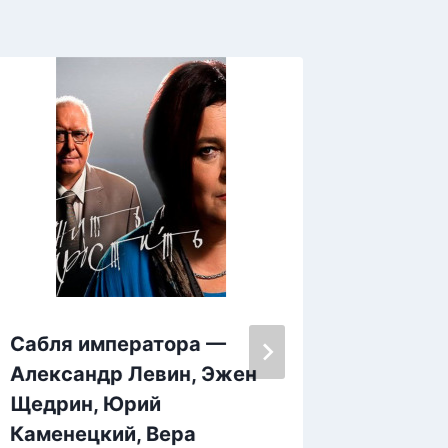
Сабля императора —
Саммар
Александр Левин, Эжен
нежно.
Щедрин, Юрий
ценить
Каменецкий, Вера
не ука