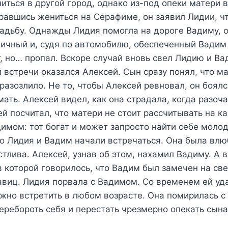
читься в другой город, однако из-под опеки матери 
равшись жениться на Серафиме, он заявил Лидии, ч
вадьбу. Однажды Лидия помогла на дороге Вадиму, 
тичный и, судя по автомобилю, обеспеченный Вадим
, но… пропал. Вскоре случай вновь свел Лидию и Ва
 встречи оказался Алексей. Сын сразу понял, что ма
 разозлило. Не то, чтобы Алексей ревновал, он боялс
ать. Алексей видел, как она страдала, когда разоч
й посчитал, что матери не стоит рассчитывать на к
имом: тот богат и может запросто найти себе моло
о Лидия и Вадим начали встречаться. Она была влю
тлива. Алексей, узнав об этом, нахамил Вадиму. А 
в которой говорилось, что Вадим был замечен на св
виц. Лидия порвала с Вадимом. Со временем ей уда
жно встретить в любом возрасте. Она помирилась 
еребороть себя и перестать чрезмерно опекать сына