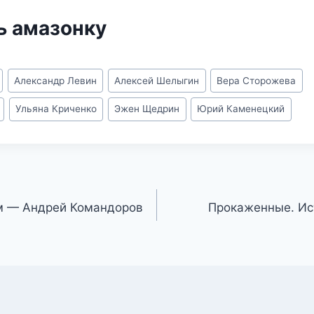
ь амазонку
Александр Левин
Алексей Шелыгин
Вера Сторожева
Ульяна Криченко
Эжен Щедрин
Юрий Каменецкий
м — Андрей Командоров
Прокаженные. Ис