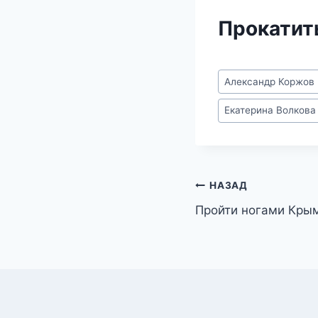
Прокатит
Метки
Александр Коржов
записи:
Екатерина Волкова
Навигация
НАЗАД
Пройти ногами Кры
по
записям