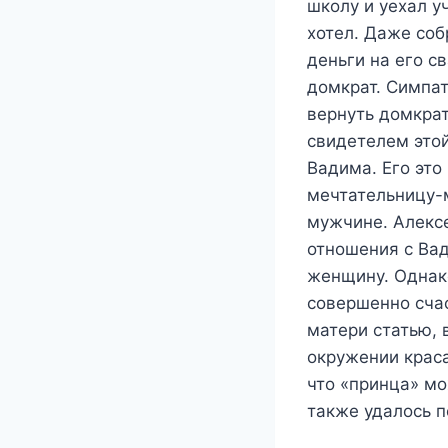
школу и уехал у
хотел. Даже соб
деньги на его с
домкрат. Симпа
вернуть домкрат
свидетелем этой
Вадима. Его это
мечтательницу-м
мужчине. Алексе
отношения с Вад
женщину. Однак
совершенно счас
матери статью, 
окружении краса
что «принца» мо
также удалось п