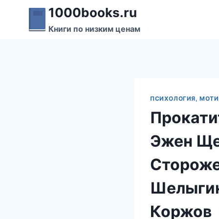
Перейти
1000books.ru
к
Книги по низким ценам
содержимому
ПСИХОЛОГИЯ, МОТ
Прокати
Эжен Ще
Стороже
Шелыгин
Коржов