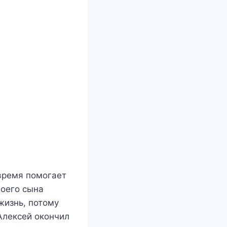
время помогает
воего сына
жизнь, потому
Алексей окончил