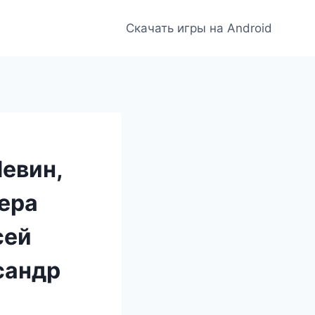
Скачать игры на Android
евин,
ера
сей
сандр