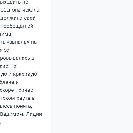
выходить не
тобы она искала
одолжила свой
 пообещал ей
дима,
ть «запала» на
я за
аровывалась в
акие-то
дую и красивую
блена и
вскоре принес
етском рауте в
лось понять,
с Вадимом. Лидии
.