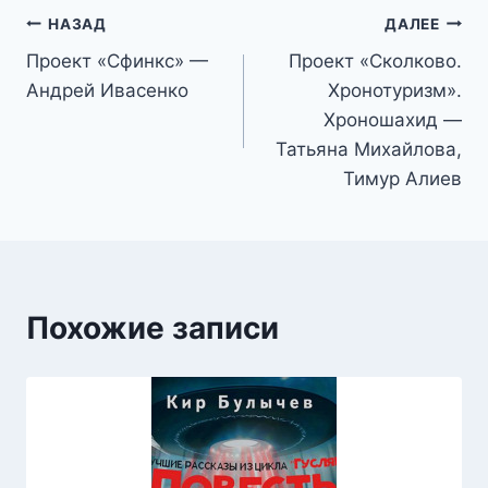
Навигация
НАЗАД
ДАЛЕЕ
Проект «Сфинкс» —
Проект «Сколково.
по
Андрей Ивасенко
Хронотуризм».
записям
Хроношахид —
Татьяна Михайлова,
Тимур Алиев
Похожие записи