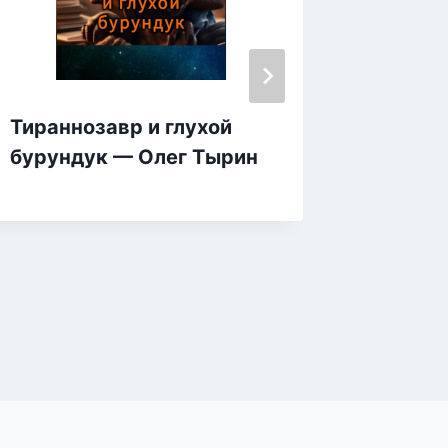
Тираннозавр и глухой
Саммар
бурундук — Олег Тырин
«Истор
Просто
направ
— Cros