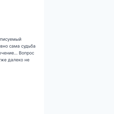
описуемый
овно сама судьба
лючение… Вопрос
уже далеко не