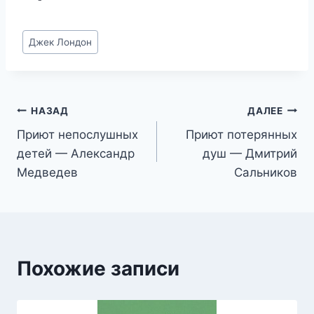
Метки
Джек Лондон
записи:
Навигация
НАЗАД
ДАЛЕЕ
Приют непослушных
Приют потерянных
по
детей — Александр
душ — Дмитрий
записям
Медведев
Сальников
Похожие записи