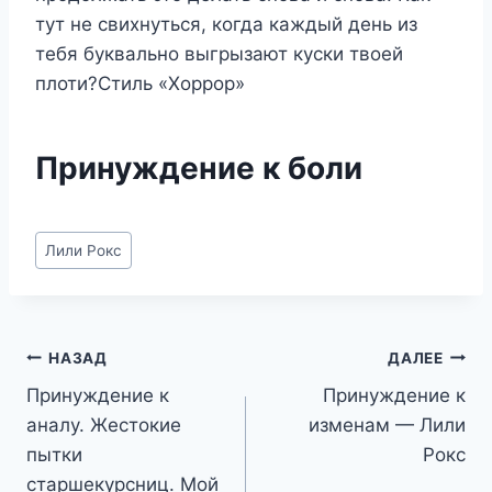
тут не свихнуться, когда каждый день из
тебя буквально выгрызают куски твоей
плоти?Стиль «Хоррор»
Принуждение к боли
Метки
Лили Рокс
записи:
Навигация
НАЗАД
ДАЛЕЕ
Принуждение к
Принуждение к
по
аналу. Жестокие
изменам — Лили
записям
пытки
Рокс
старшекурсниц. Мой