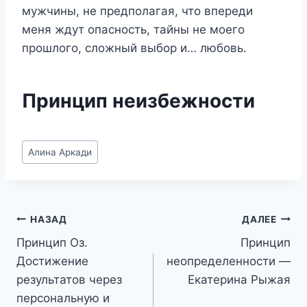
мужчины, не предполагая, что впереди
меня ждут опасность, тайны не моего
прошлого, сложный выбор и… любовь.
Принцип неизбежности
Метки
Алина Аркади
записи:
Навигация
НАЗАД
ДАЛЕЕ
Принцип Оз.
Принцип
по
Достижение
неопределенности —
записям
результатов через
Екатерина Рыжая
персональную и