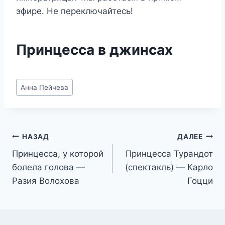
эфире. Не переключайтесь!
Принцесса в джинсах
Метки
Анна Пейчева
записи:
Навигация
НАЗАД
ДАЛЕЕ
Принцесса, у которой
Принцесса Турандот
по
болела голова —
(спектакль) — Карло
записям
Разия Волохова
Гоцци