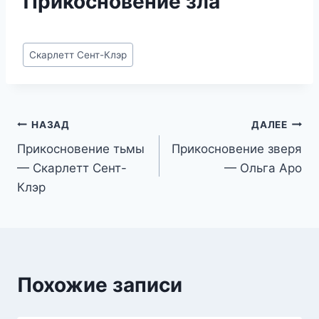
Прикосновение зла
Метки
Скарлетт Сент-Клэр
записи:
Навигация
НАЗАД
ДАЛЕЕ
Прикосновение тьмы
Прикосновение зверя
по
— Скарлетт Сент-
— Ольга Аро
записям
Клэр
Похожие записи