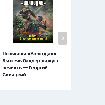
Позывной «Волкодав».
Гнев и
Выжечь бандеровскую
Дальни
нечисть — Георгий
Эльте
Савицкий