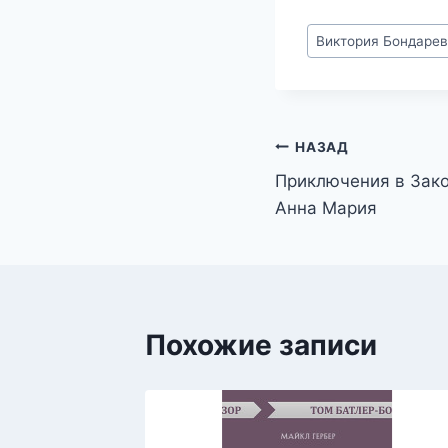
Метки
Виктория Бондаре
записи:
Навигация
НАЗАД
Приключения в Зак
по
Анна Мария
записям
Похожие записи