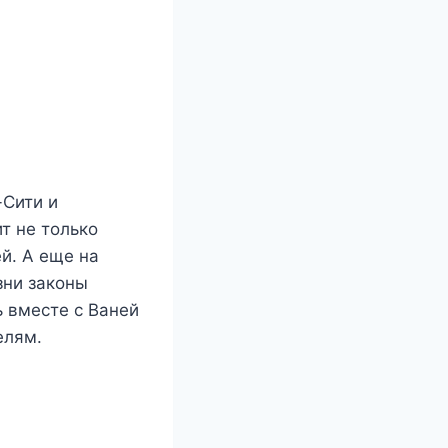
-Сити и
т не только
й. А еще на
зни законы
 вместе с Ваней
елям.