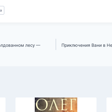
ва
олдованном лесу —
Приключения Вани в Н