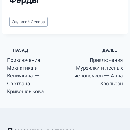
Метки
Ондржей Секора
записи:
Навигация
НАЗАД
ДАЛЕЕ
Приключения
Приключения
по
Мохнатика и
Мурзилки и лесных
записям
Веничкина —
человечков — Анна
Светлана
Хвольсон
Кривошлыкова