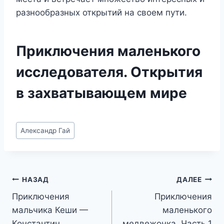
разнообразных открытий на своем пути.
Приключения маленького
исследователя. Открытия
в захватывающем мире
Метки
Александр Гай
записи:
Навигация
НАЗАД
ДАЛЕЕ
Приключения
Приключения
по
мальчика Кеши —
маленького
Константин
медвежонка. Часть 1