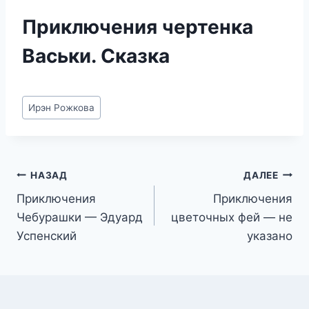
Приключения чертенка
Васьки. Сказка
Метки
Ирэн Рожкова
записи:
Навигация
НАЗАД
ДАЛЕЕ
Приключения
Приключения
по
Чебурашки — Эдуард
цветочных фей — не
записям
Успенский
указано